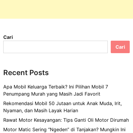
u
d
a
y
a
Cari
d
a
Cari
n
A
l
Recent Posts
a
m
Apa Mobil Keluarga Terbaik? Ini Pilihan Mobil 7
d
Penumpang Murah yang Masih Jadi Favorit
i
D
Rekomendasi Mobil 50 Jutaan untuk Anak Muda, Irit,
a
Nyaman, dan Masih Layak Harian
t
Rawat Motor Kesayangan: Tips Ganti Oli Motor Dirumah
a
Motor Matic Sering “Ngeden” di Tanjakan? Mungkin Ini
r