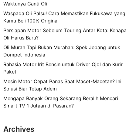
Waktunya Ganti Oli
a
n
Waspada Oli Palsu! Cara Memastikan Fukukawa yang
T
Kamu Beli 100% Original
i
Persiapan Motor Sebelum Touring Antar Kota: Kenapa
n
Oli Harus Baru?
g
Oli Murah Tapi Bukan Murahan: Spek Jepang untuk
g
Dompet Indonesia
i
J
Rahasia Motor Irit Bensin untuk Driver Ojol dan Kurir
a
Paket
w
Mesin Motor Cepat Panas Saat Macet-Macetan? Ini
a
Solusi Biar Tetap Adem
Mengapa Banyak Orang Sekarang Beralih Mencari
Smart TV 1 Jutaan di Pasaran?
Archives