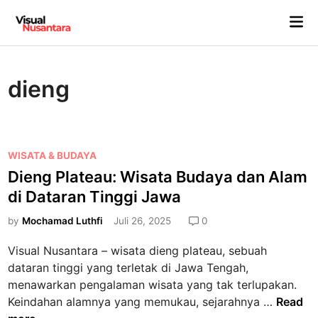
Skip
Mai
to
Me
content
dieng
P
WISATA & BUDAYA
o
Dieng Plateau: Wisata Budaya dan Alam
s
di Dataran Tinggi Jawa
t
e
by
Mochamad Luthfi
Juli 26, 2025
0
d
Visual Nusantara – wisata dieng plateau, sebuah
i
dataran tinggi yang terletak di Jawa Tengah,
n
menawarkan pengalaman wisata yang tak terlupakan.
D
Keindahan alamnya yang memukau, sejarahnya …
Read