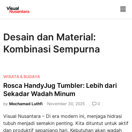
Skip
Mai
to
Me
content
Desain dan Material:
Kombinasi Sempurna
P
WISATA & BUDAYA
o
Rosca HandyJug Tumbler: Lebih dari
s
Sekadar Wadah Minum
t
e
by
Mochamad Luthfi
November 30, 2025
0
d
Visual Nusantara – Di era modern ini, menjaga hidrasi
i
tubuh menjadi semakin penting. Kita dituntut untuk aktif
n
dan produktif sepanjang hari. Kebutuhan akan wadah