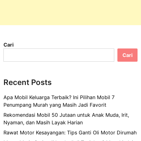
e
r
:
L
e
b
Cari
i
h
Cari
d
a
r
Recent Posts
i
S
Apa Mobil Keluarga Terbaik? Ini Pilihan Mobil 7
e
Penumpang Murah yang Masih Jadi Favorit
k
a
Rekomendasi Mobil 50 Jutaan untuk Anak Muda, Irit,
d
Nyaman, dan Masih Layak Harian
a
Rawat Motor Kesayangan: Tips Ganti Oli Motor Dirumah
r