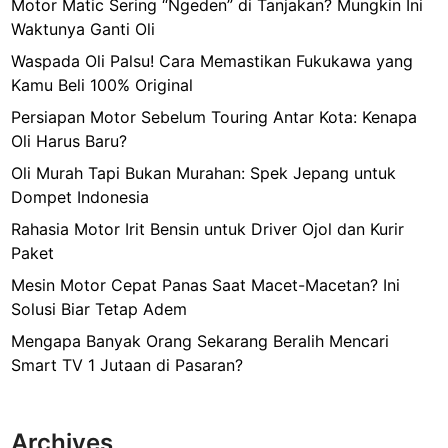
Motor Matic Sering “Ngeden” di Tanjakan? Mungkin Ini
W
Waktunya Ganti Oli
a
d
Waspada Oli Palsu! Cara Memastikan Fukukawa yang
a
Kamu Beli 100% Original
h
Persiapan Motor Sebelum Touring Antar Kota: Kenapa
M
Oli Harus Baru?
i
Oli Murah Tapi Bukan Murahan: Spek Jepang untuk
n
Dompet Indonesia
u
m
Rahasia Motor Irit Bensin untuk Driver Ojol dan Kurir
Paket
Mesin Motor Cepat Panas Saat Macet-Macetan? Ini
Solusi Biar Tetap Adem
Mengapa Banyak Orang Sekarang Beralih Mencari
Smart TV 1 Jutaan di Pasaran?
Archives