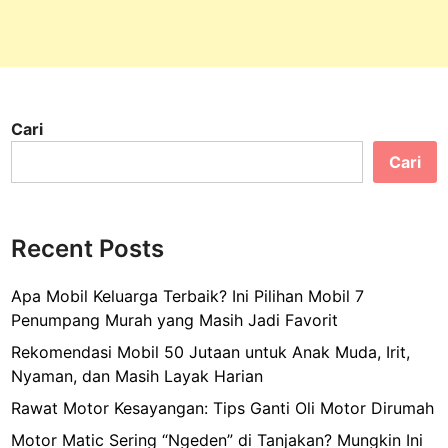
m
p
e
r
f
Cari
e
c
Cari
t
:
K
Recent Posts
a
r
Apa Mobil Keluarga Terbaik? Ini Pilihan Mobil 7
i
Penumpang Murah yang Masih Jadi Favorit
e
r
Rekomendasi Mobil 50 Jutaan untuk Anak Muda, Irit,
,
Nyaman, dan Masih Layak Harian
C
Rawat Motor Kesayangan: Tips Ganti Oli Motor Dirumah
i
Motor Matic Sering “Ngeden” di Tanjakan? Mungkin Ini
n