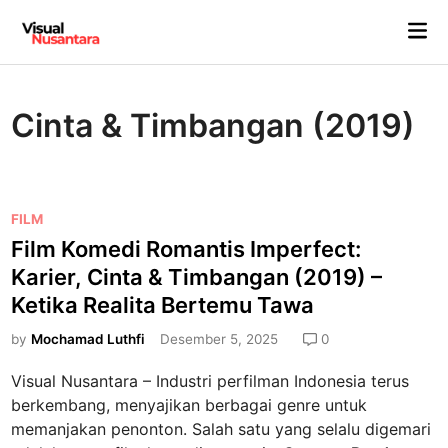
Skip
Mai
to
Me
content
Cinta & Timbangan (2019)
P
FILM
o
Film Komedi Romantis Imperfect:
s
Karier, Cinta & Timbangan (2019) –
t
Ketika Realita Bertemu Tawa
e
d
by
Mochamad Luthfi
Desember 5, 2025
0
i
Visual Nusantara – Industri perfilman Indonesia terus
n
berkembang, menyajikan berbagai genre untuk
memanjakan penonton. Salah satu yang selalu digemari