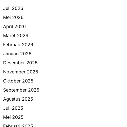
–
K
Juli 2026
e
Mei 2026
t
April 2026
i
k
Maret 2026
a
Februari 2026
R
Januari 2026
e
a
Desember 2025
l
November 2025
i
Oktober 2025
t
a
September 2025
B
Agustus 2025
e
Juli 2025
r
t
Mei 2025
e
Februari 2025