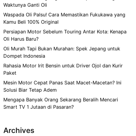
Waktunya Ganti Oli
t
a
Waspada Oli Palsu! Cara Memastikan Fukukawa yang
&
Kamu Beli 100% Original
T
Persiapan Motor Sebelum Touring Antar Kota: Kenapa
i
Oli Harus Baru?
m
Oli Murah Tapi Bukan Murahan: Spek Jepang untuk
b
Dompet Indonesia
a
n
Rahasia Motor Irit Bensin untuk Driver Ojol dan Kurir
g
Paket
a
Mesin Motor Cepat Panas Saat Macet-Macetan? Ini
n
Solusi Biar Tetap Adem
(
Mengapa Banyak Orang Sekarang Beralih Mencari
2
Smart TV 1 Jutaan di Pasaran?
0
1
9
Archives
)