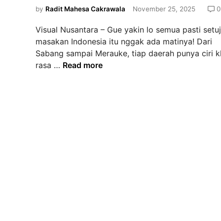
d
by
Radit Mahesa Cakrawala
November 25, 2025
0
i
Visual Nusantara – Gue yakin lo semua pasti setuj
n
masakan Indonesia itu nggak ada matinya! Dari
Sabang sampai Merauke, tiap daerah punya ciri k
R
rasa …
Read more
a
h
a
s
i
a
D
a
p
u
r
N
e