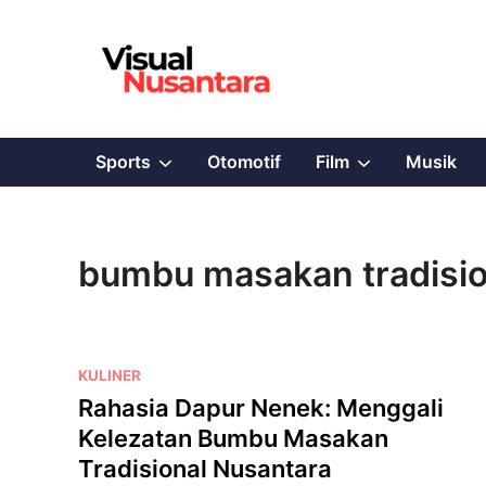
Skip
to
content
Show
Show
Sports
Otomotif
Film
Musik
sub
sub
menu
menu
bumbu masakan tradisio
P
KULINER
o
Rahasia Dapur Nenek: Menggali
s
Kelezatan Bumbu Masakan
t
Tradisional Nusantara
e