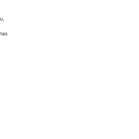
u,
has