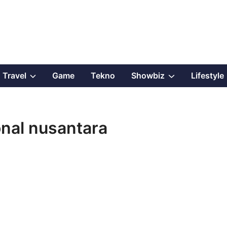
Show
Show
Travel
Game
Tekno
Showbiz
Lifestyle
sub
sub
menu
menu
nal nusantara