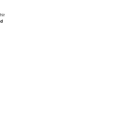
hir
ad