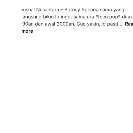
d
Visual Nusantara – Britney Spears, nama yang
i
langsung bikin lo inget sama era *teen pop* di ak
n
B
’90an dan awal 2000an. Gue yakin, lo pasti …
Re
r
more
i
t
n
e
y
S
p
e
a
r
s
:
I
k