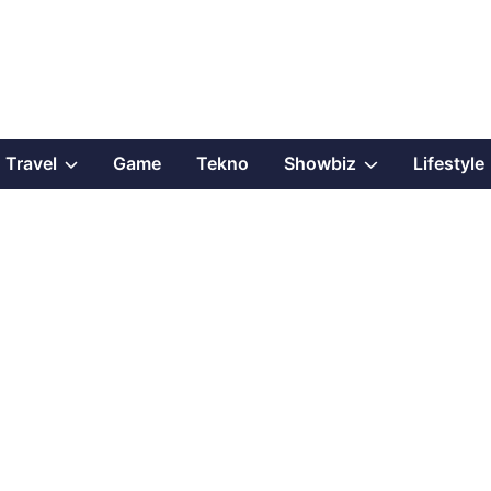
Show
Show
Travel
Game
Tekno
Showbiz
Lifestyle
sub
sub
menu
menu