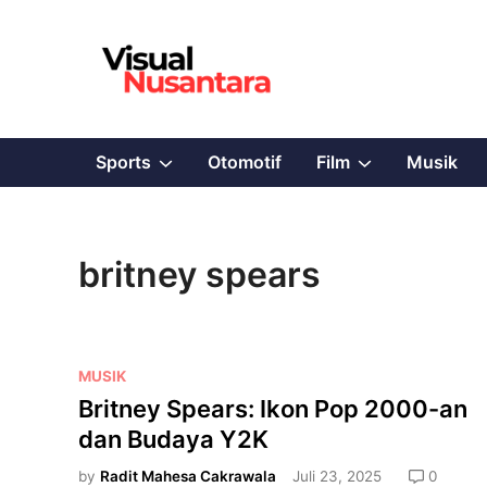
Skip
to
content
Show
Show
Sports
Otomotif
Film
Musik
sub
sub
menu
menu
britney spears
P
MUSIK
o
Britney Spears: Ikon Pop 2000-an
s
dan Budaya Y2K
t
e
by
Radit Mahesa Cakrawala
Juli 23, 2025
0