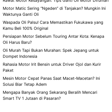
Rawat Motor Kesayangan: Tips Ganti Oli Motor Dirumah
i
Motor Matic Sering “Ngeden” di Tanjakan? Mungkin Ini
m
Waktunya Ganti Oli
e
”
Waspada Oli Palsu! Cara Memastikan Fukukawa yang
L
Kamu Beli 100% Original
a
Persiapan Motor Sebelum Touring Antar Kota: Kenapa
k
Oli Harus Baru?
e
Oli Murah Tapi Bukan Murahan: Spek Jepang untuk
r
Dompet Indonesia
s
d
Rahasia Motor Irit Bensin untuk Driver Ojol dan Kurir
a
Paket
n
Mesin Motor Cepat Panas Saat Macet-Macetan? Ini
L
Solusi Biar Tetap Adem
e
Mengapa Banyak Orang Sekarang Beralih Mencari
g
Smart TV 1 Jutaan di Pasaran?
e
n
d