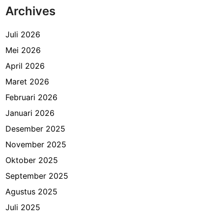
Archives
a
A
b
Juli 2026
a
Mei 2026
d
April 2026
i
N
Maret 2026
B
Februari 2026
A
Januari 2026
Desember 2025
November 2025
Oktober 2025
September 2025
Agustus 2025
Juli 2025