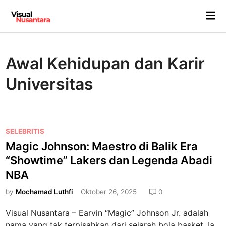
Skip
Mai
to
Me
content
Awal Kehidupan dan Karir
Universitas
P
SELEBRITIS
o
Magic Johnson: Maestro di Balik Era
s
“Showtime” Lakers dan Legenda Abadi
t
NBA
e
d
by
Mochamad Luthfi
Oktober 26, 2025
0
i
Visual Nusantara – Earvin “Magic” Johnson Jr. adalah
n
nama yang tak terpisahkan dari sejarah bola basket. Ia