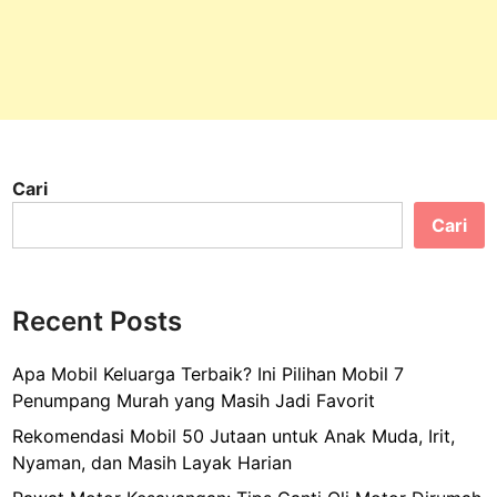
t
r
o
d
i
B
a
Cari
l
i
Cari
k
E
r
Recent Posts
a
“
Apa Mobil Keluarga Terbaik? Ini Pilihan Mobil 7
S
Penumpang Murah yang Masih Jadi Favorit
h
o
Rekomendasi Mobil 50 Jutaan untuk Anak Muda, Irit,
w
Nyaman, dan Masih Layak Harian
t