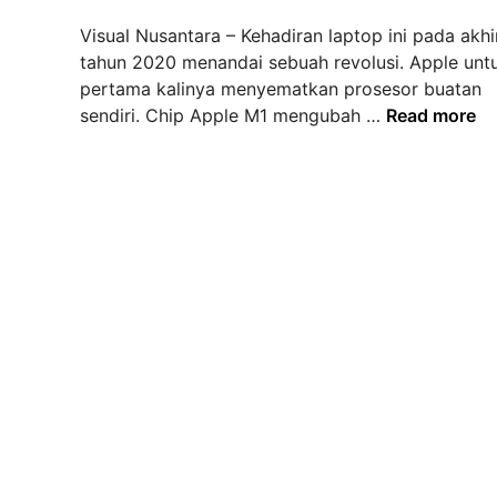
d
Visual Nusantara – Kehadiran laptop ini pada akhi
i
tahun 2020 menandai sebuah revolusi. Apple unt
n
pertama kalinya menyematkan prosesor buatan
U
sendiri. Chip Apple M1 mengubah …
Read more
l
a
s
a
n
L
e
n
g
k
a
p
M
a