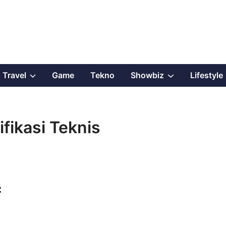
Show
Show
Travel
Game
Tekno
Showbiz
Lifestyle
sub
sub
menu
menu
fikasi Teknis
: