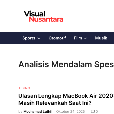
Skip
to
content
Show
Show
Sports
Otomotif
Film
Musik
sub
sub
menu
menu
Analisis Mendalam Spesi
P
TEKNO
o
Ulasan Lengkap MacBook Air 2020
s
Masih Relevankah Saat Ini?
t
e
by
Mochamad Luthfi
Oktober 24, 2025
0